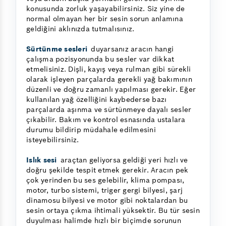
konusunda zorluk yaşayabilirsiniz. Siz yine de
normal olmayan her bir sesin sorun anlamına
geldiğini aklınızda tutmalısınız.
Sürtünme sesleri
duyarsanız aracın hangi
çalışma pozisyonunda bu sesler var dikkat
etmelisiniz. Dişli, kayış veya rulman gibi sürekli
olarak işleyen parçalarda gerekli yağ bakımının
düzenli ve doğru zamanlı yapılması gerekir. Eğer
kullanılan yağ özelliğini kaybederse bazı
parçalarda aşınma ve sürtünmeye dayalı sesler
çıkabilir. Bakım ve kontrol esnasında ustalara
durumu bildirip müdahale edilmesini
isteyebilirsiniz.
Islık sesi
araçtan geliyorsa geldiği yeri hızlı ve
doğru şekilde tespit etmek gerekir. Aracın pek
çok yerinden bu ses gelebilir, klima pompası,
motor, turbo sistemi, triger gergi bilyesi, şarj
dinamosu bilyesi ve motor gibi noktalardan bu
sesin ortaya çıkma ihtimali yüksektir. Bu tür sesin
duyulması halimde hızlı bir biçimde sorunun